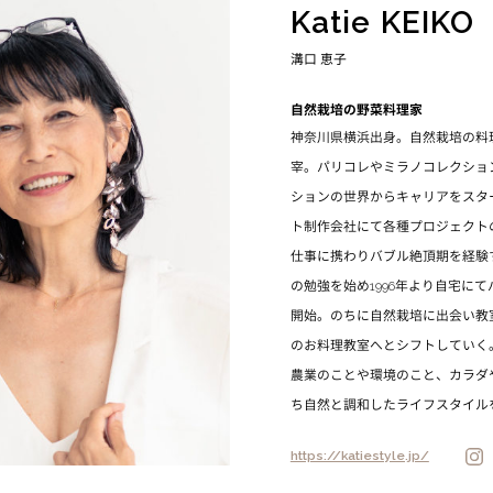
Katie KEIKO
溝口 恵子
自然栽培の野菜料理家
神奈川県横浜出身。自然栽培の料理教室 K
宰。パリコレやミラノコレクショ
ションの世界からキャリアをスタ
ト制作会社にて各種プロジェクト
仕事に携わりバブル絶頂期を経験
の勉強を始め1996年より自宅に
開始。のちに自然栽培に出会い教
のお料理教室へとシフトしていく
農業のことや環境のこと、カラダ
ち自然と調和したライフスタイル
https://katiestyle.jp/