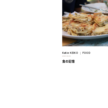
" alt=""/>
Katie KEIKO
FOOD
｜
2020.09.01
食の記憶