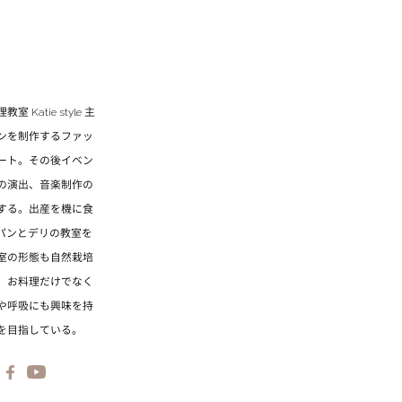
atie style 主
ンを制作するファッ
ート。その後イベン
の演出、音楽制作の
する。出産を機に食
てパンとデリの教室を
室の形態も自然栽培
。お料理だけでなく
や呼吸にも興味を持
を目指している。