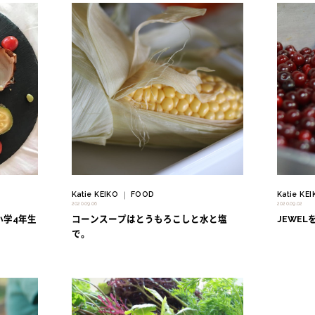
" alt=""/>
" alt=""/>
Katie KEIKO
FOOD
Katie KE
｜
2020.09.06
2020.09.02
小学4年生
コーンスープはとうもろこしと水と塩
JEWE
で。