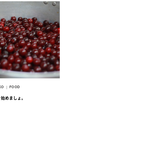
IKO
FOOD
｜
Lを始めましょ。