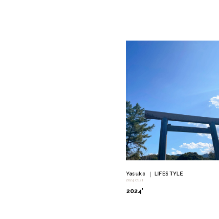
" alt=""/>
Yasuko
LIFESTYLE
｜
2024.01.21
2024′