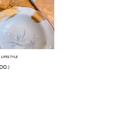
LIFESTYLE
｜
〇〇♪