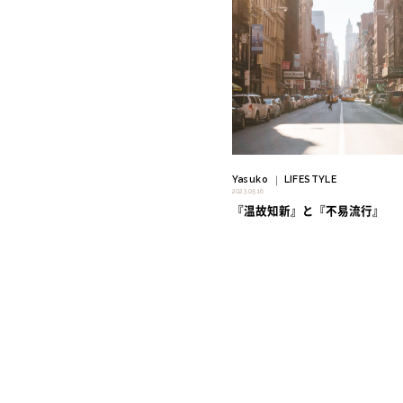
" alt=""/>
Yasuko
LIFESTYLE
｜
2023.05.16
『温故知新』と『不易流行』