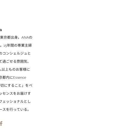
ュ
。東京都出身。ANAの
。15年間の専業主婦
のコンシェルジュと
て過ごせる雰囲気、
0人以上ものお客様に
内にEssence
、大切にすること」をベ
ッセンスをお届けす
フェッショナルとし
ースを行っている。