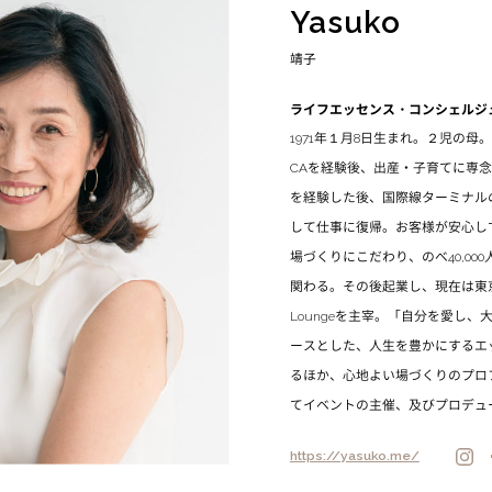
Yasuko
靖子
ライフエッセンス・コンシェルジ
1971年１月8日生まれ。２児の母
CAを経験後、出産・子育てに専念
を経験した後、国際線ターミナル
して仕事に復帰。お客様が安心し
場づくりにこだわり、のべ40,00
関わる。その後起業し、現在は東京都
Loungeを主宰。「自分を愛し
ースとした、人生を豊かにするエ
るほか、心地よい場づくりのプロ
てイベントの主催、及びプロデュ
https://yasuko.me/